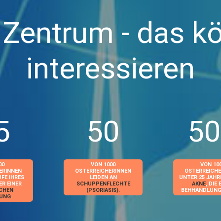
 Zentrum - das kö
interessieren
5
50
50
00
VON 1000
VON 10
ERINNEN
ÖSTERREICHERINNEN
ÖSTERREICHE
UFE IHRES
LEIDEN AN
UNTER 25 JAHR
R EINER
SCHUPPENFLECHTE
AKNE
, DIE 
SCHEN
(PSORIASIS).
BEHHANDLUNG 
KUNG
.