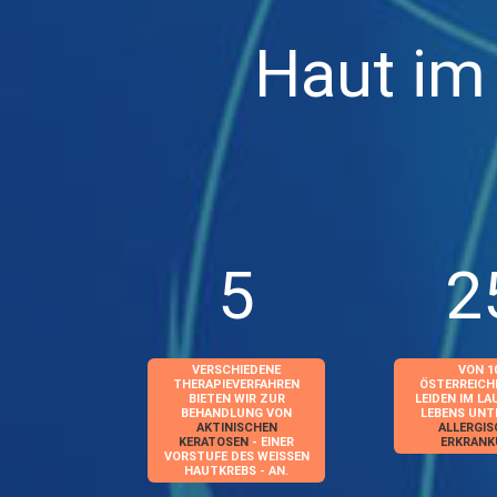
Haut im
5
2
VERSCHIEDENE
VON 1
THERAPIEVERFAHREN
ÖSTERREICH
BIETEN WIR ZUR
LEIDEN IM LA
BEHANDLUNG VON
LEBENS UNTE
AKTINISCHEN
ALLERGI
KERATOSEN
- EINER
ERKRAN
VORSTUFE DES WEISSEN H
AUTKREBS - AN.