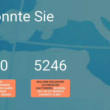
nnte Sie
0
5246
00
MALIGNE MELANOME
RINNEN
(SCHWARZER
EN HABEN
HAUTKREBS)
WURDEN
EINER
2011 IN ÖSTERREICH
BEDARF.
DIAGNOSTIZIERT.