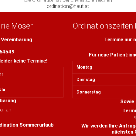
Die Ordination ist per E-Mail zu erreichen
ordination@haut.at
ie Moser
Ordinationszeiten 
r Vereinbarung
Termine nur n
/64549
Für neue Patient:inn
leider keine Termine!
Montag
hr
Dienstag
Uhr
Donnerstag
nbarung
Sowie 
il an
Termi
t
rdination Sommerurlaub
Wir werden Ihre Anfrag
nächsten 